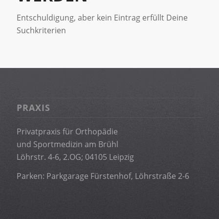
Entschuldigung, aber kein Eintrag erfüllt Deine
Suchkriterien
PRAXIS
Privatpraxis für Orthopädie
und Sportmedizin am Brühl
Löhrstr. 4-6, 2.OG; 04105 Leipzig
Parken: Parkgarage Fürstenhof, Löhrstraße 2-6